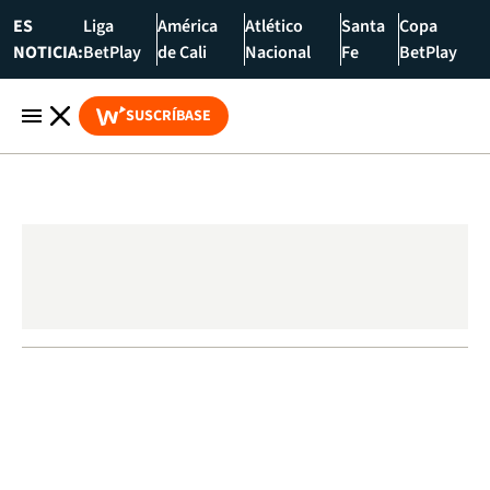
ES
Liga
América
Atlético
Santa
Copa
NOTICIA:
BetPlay
de Cali
Nacional
Fe
BetPlay
SUSCRÍBASE