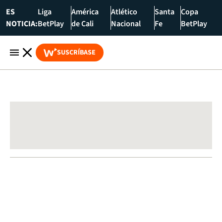
ES
Liga
América
Atlético
Santa
Copa
NOTICIA:
BetPlay
de Cali
Nacional
Fe
BetPlay
SUSCRÍBASE