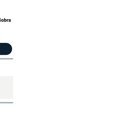
iobra