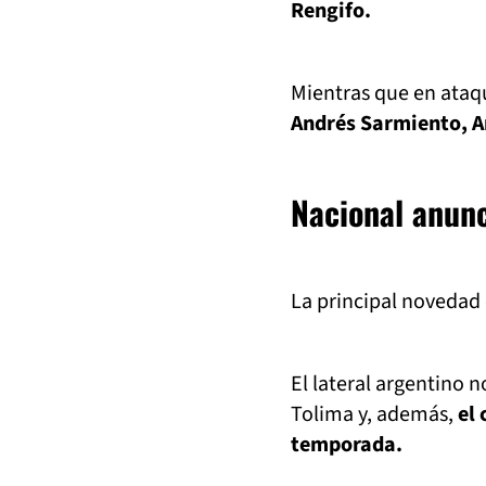
Rengifo.
Mientras que en ata
Andrés Sarmiento, A
Nacional anunc
La principal novedad
El lateral argentino 
Tolima y, además,
el 
temporada.