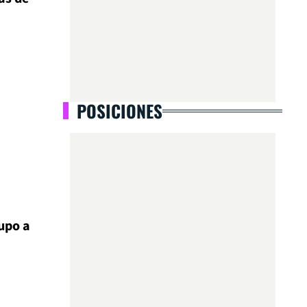
POSICIONES
upo a