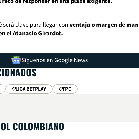
el reto de responder en una plaza exigente.
é será clave para llegar con
ventaja o margen de man
en el Atanasio Girardot.
Síguenos en Google News
CIONADOS
LIGA BETPLAY
FPC
BOL COLOMBIANO