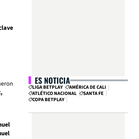
clave
ES NOTICIA
fueron
LIGA BETPLAY
AMÉRICA DE CALI
,
ATLÉTICO NACIONAL
SANTA FE
COPA BETPLAY
nuel
nuel