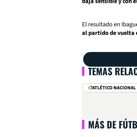
baja sensible y con 
El resultado en Ibagu
al partido de vuelta 
TEMAS RELA
ATLÉTICO NACIONAL
MÁS DE FÚT