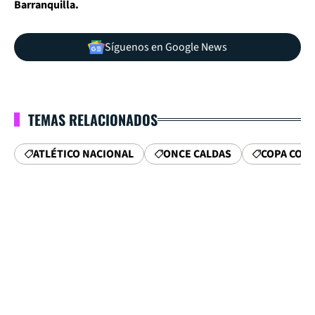
Barranquilla.
Síguenos en Google News
TEMAS RELACIONADOS
ATLÉTICO NACIONAL
ONCE CALDAS
COPA COL