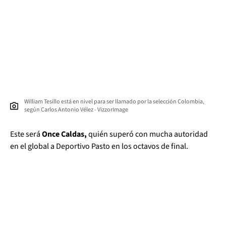
William Tesillo está en nivel para ser llamado por la selección Colombia,
según Carlos Antonio Vélez - VizzorImage
Este será
Once Caldas,
quién superó con mucha autoridad
en el global a Deportivo Pasto en los octavos de final.