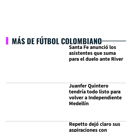
MÁS DE FÚTBOL COLOMBIANO
Santa Fe anunció los
asistentes que suma
para el duelo ante River
Juanfer Quintero
tendría todo listo para
volver a Independiente
Medellín
Repetto dejó claro sus
aspiraciones con