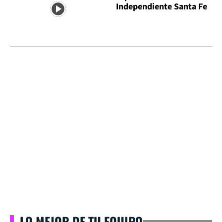
Independiente Santa Fe
LO MEJOR DE TU EQUIPO