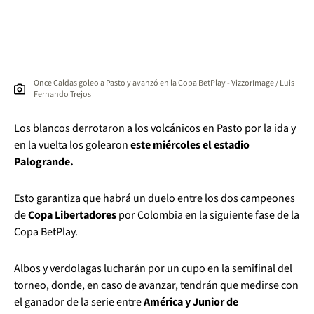
Once Caldas goleo a Pasto y avanzó en la Copa BetPlay - VizzorImage / Luis
Fernando Trejos
Los blancos derrotaron a los volcánicos en Pasto por la ida y
en la vuelta los golearon
este miércoles el estadio
Palogrande.
Esto garantiza que habrá un duelo entre los dos campeones
de
Copa Libertadores
por Colombia en la siguiente fase de la
Copa BetPlay.
Albos y verdolagas lucharán por un cupo en la semifinal del
torneo, donde, en caso de avanzar, tendrán que medirse con
el ganador de la serie entre
América y Junior de