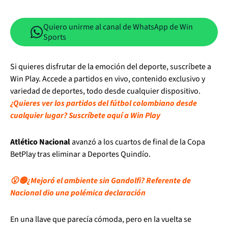
Quiero unirme al canal de WhatsApp de Win
Sports
Si quieres disfrutar de la emoción del deporte, suscríbete a
Win Play. Accede a partidos en vivo, contenido exclusivo y
variedad de deportes, todo desde cualquier dispositivo.
¿Quieres ver los partidos del fútbol colombiano desde
cualquier lugar? Suscríbete aquí a Win Play
Atlético Nacional
avanzó a los cuartos de final de la Copa
BetPlay tras eliminar a Deportes Quindío.
😮🟢¿Mejoró el ambiente sin Gandolfi? Referente de
Nacional dio una polémica declaración
En una llave que parecía cómoda, pero en la vuelta se