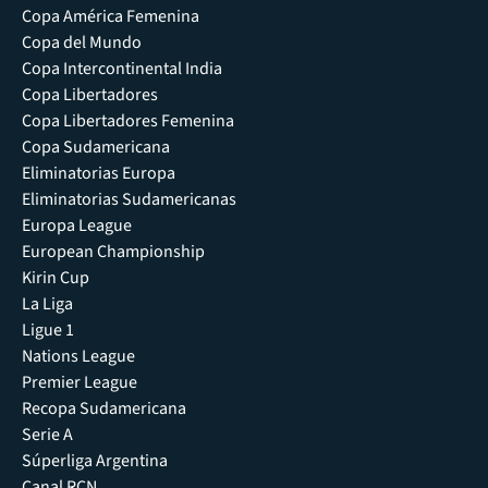
Copa América Femenina
Copa del Mundo
Copa Intercontinental India
Copa Libertadores
Copa Libertadores Femenina
Copa Sudamericana
Eliminatorias Europa
Eliminatorias Sudamericanas
Europa League
European Championship
Kirin Cup
La Liga
Ligue 1
Nations League
Premier League
Recopa Sudamericana
Serie A
Súperliga Argentina
Canal RCN