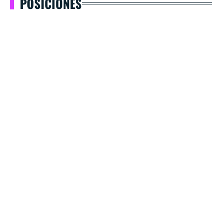
POSICIONES