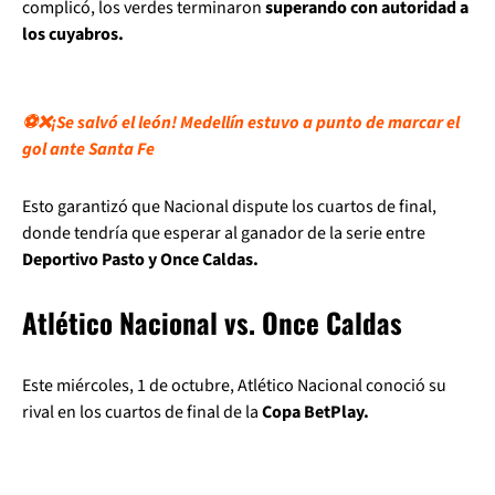
complicó, los verdes terminaron
superando con autoridad a
los cuyabros.
⚽❌¡Se salvó el león! Medellín estuvo a punto de marcar el
gol ante Santa Fe
Esto garantizó que Nacional dispute los cuartos de final,
donde tendría que esperar al ganador de la serie entre
Deportivo Pasto y Once Caldas.
Atlético Nacional vs. Once Caldas
Este miércoles, 1 de octubre, Atlético Nacional conoció su
rival en los cuartos de final de la
Copa BetPlay.