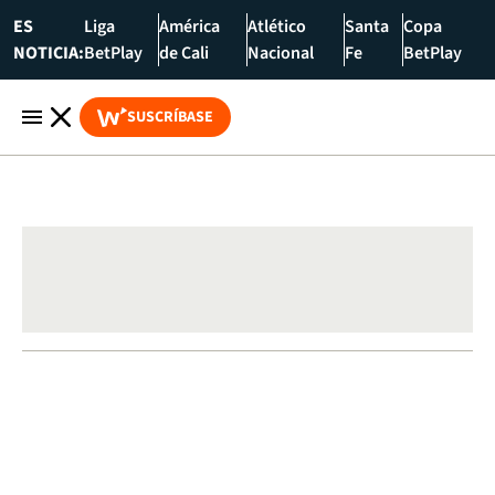
ES
Liga
América
Atlético
Santa
Copa
NOTICIA:
BetPlay
de Cali
Nacional
Fe
BetPlay
SUSCRÍBASE