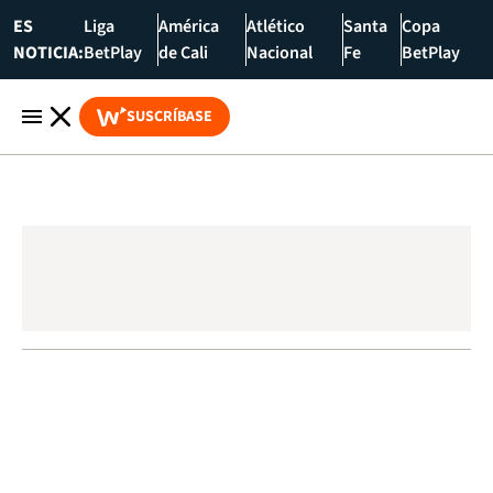
ES
Liga
América
Atlético
Santa
Copa
NOTICIA:
BetPlay
de Cali
Nacional
Fe
BetPlay
SUSCRÍBASE