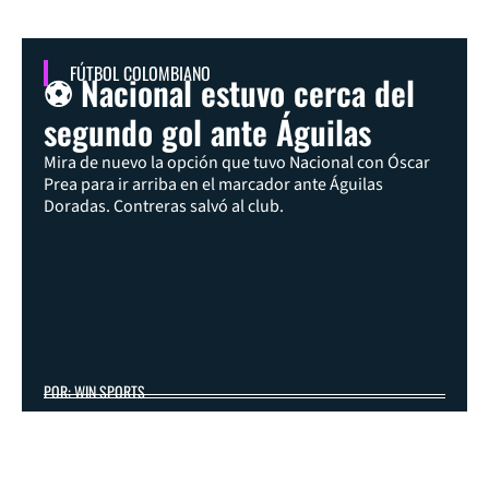
FÚTBOL COLOMBIANO
⚽ Nacional estuvo cerca del
segundo gol ante Águilas
Mira de nuevo la opción que tuvo Nacional con Óscar
Prea para ir arriba en el marcador ante Águilas
Doradas. Contreras salvó al club.
POR: WIN SPORTS