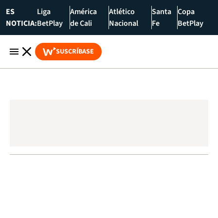
ES
Liga
América
Atlético
Santa
Copa
NOTICIA:
BetPlay
de Cali
Nacional
Fe
BetPlay
SUSCRÍBASE