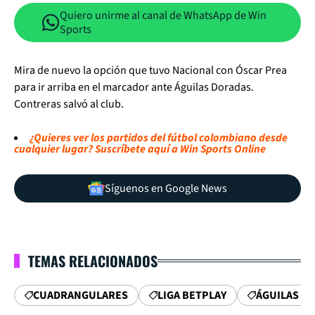
Quiero unirme al canal de WhatsApp de Win
Sports
Mira de nuevo la opción que tuvo Nacional con Óscar Prea
para ir arriba en el marcador ante Águilas Doradas.
Contreras salvó al club.
¿Quieres ver los partidos del fútbol colombiano desde
cualquier lugar? Suscríbete aquí a Win Sports Online
Síguenos en Google News
TEMAS RELACIONADOS
CUADRANGULARES
LIGA BETPLAY
ÁGUILAS D