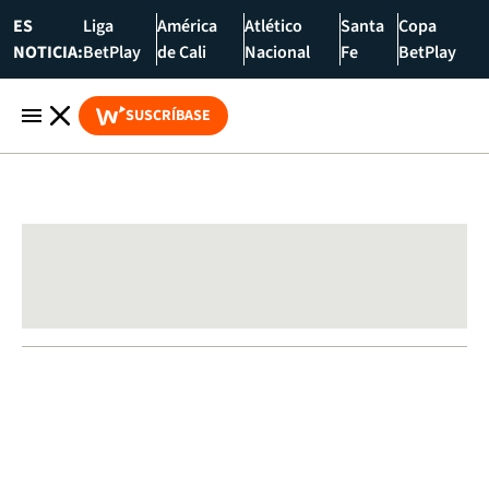
ES
Liga
América
Atlético
Santa
Copa
NOTICIA:
BetPlay
de Cali
Nacional
Fe
BetPlay
SUSCRÍBASE