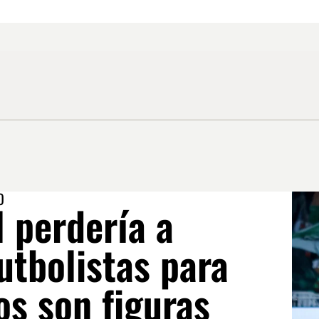
O
 perdería a
utbolistas para
os son figuras