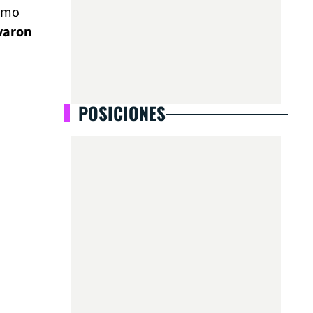
como
evaron
POSICIONES