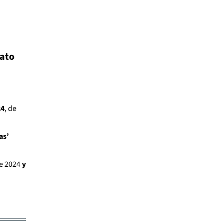
rato
24
, de
as’
de 2024
y