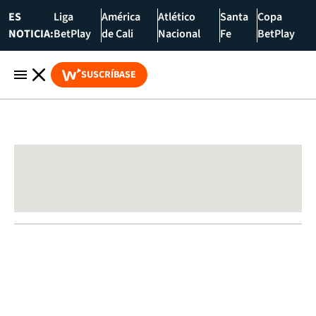
ES
Liga
América
Atlético
Santa
Copa
NOTICIA:
BetPlay
de Cali
Nacional
Fe
BetPlay
SUSCRÍBASE