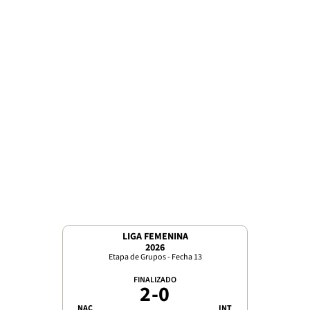
LIGA FEMENINA
2026
Etapa de Grupos - Fecha 13
FINALIZADO
2
-
0
NAC
INT