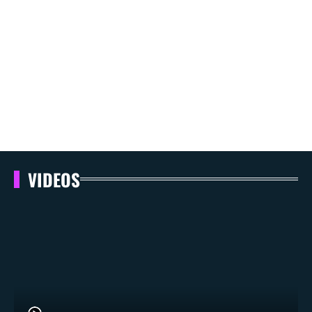
VIDEOS