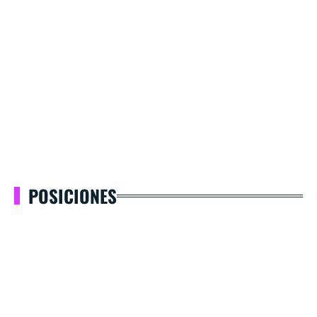
POSICIONES