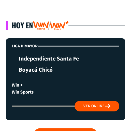
HOY EN
LIGA DIMAYOR
Independiente Santa Fe
Boyacá Chicó
Win +
Win Sports
VER ONLINE