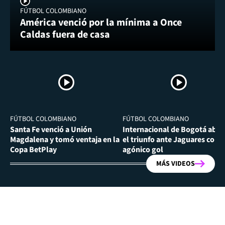
FÚTBOL COLOMBIANO
América venció por la mínima a Once
Caldas fuera de casa
FÚTBOL COLOMBIANO
FÚTBOL COLOMBIANO
Santa Fe venció a Unión
Internacional de Bogotá abra
Magdalena y tomó ventaja en la
el triunfo ante Jaguares con
Copa BetPlay
agónico gol
MÁS VIDEOS