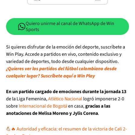
Quiero unirme al canal de WhatsApp de Win
Sports
Si quieres disfrutar de la emoción del deporte, suscríbete a
Win Play. Accede a partidos en vivo, contenido exclusivo y
variedad de deportes, todo desde cualquier dispositivo.
¿Quieres ver los partidos del fútbol colombiano desde
cualquier lugar? Suscríbete aquí a Win Play
En un partido cargado de emociones durante la jornada 13
de la Liga Femenina,
Atlético Nacional
logró imponerse 2-0
sobre
Internacional de Bogotá
en casa,
gracias a las
anotaciones de Melisa Moreno y Jylis Corena
.
💪🔥 Autoridad y eficacia: el resumen de la victoria de Cali 2-