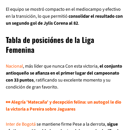
El equipo se mostró compacto en el mediocampo y efectivo
en la transición, lo que permitió
consolidar el resultado con
un segundo gol de Jylis Corena al 82
.
Tabla de posiciónes de la Liga
Femenina
Nacional
, más líder que nunca Con esta victoria,
el conjunto
antioqueño se afianza en el primer lugar del campeonato
con 33 puntos
, ratificando su excelente momento y su
condición de gran favorito.
👀 Alegría 'Matecaña' y decepción felina: un autogol le dio
la victoria a Pereira sobre Jaguares
Inter de Bogotá
se mantiene firme Pese a la derrota,
sigue