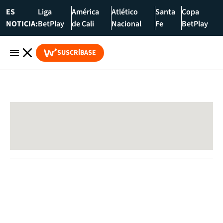
ES
Liga
América
Atlético
Santa
Copa
NOTICIA:
BetPlay
de Cali
Nacional
Fe
BetPlay
SUSCRÍBASE