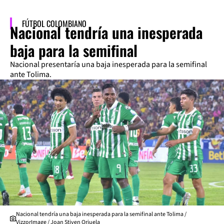
FÚTBOL COLOMBIANO
Nacional tendría una inesperada
baja para la semifinal
Nacional presentaría una baja inesperada para la semifinal
ante Tolima.
Nacional tendría una baja inesperada para la semifinal ante Tolima /
VizzorImage / Joan Stiven Orjuela