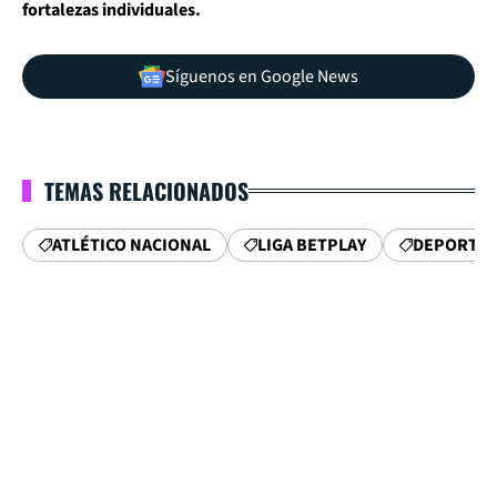
fortalezas individuales.
Síguenos en Google News
TEMAS RELACIONADOS
ATLÉTICO NACIONAL
LIGA BETPLAY
DEPORTES