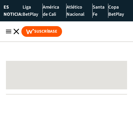
ES
Liga
América
Atlético
Santa
Copa
NOTICIA:
BetPlay
de Cali
Nacional
Fe
BetPlay
SUSCRÍBASE