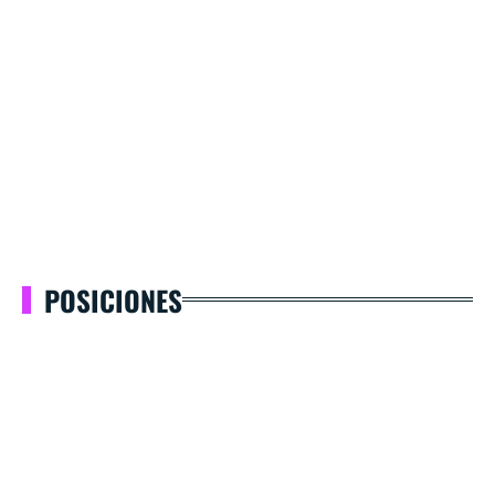
POSICIONES