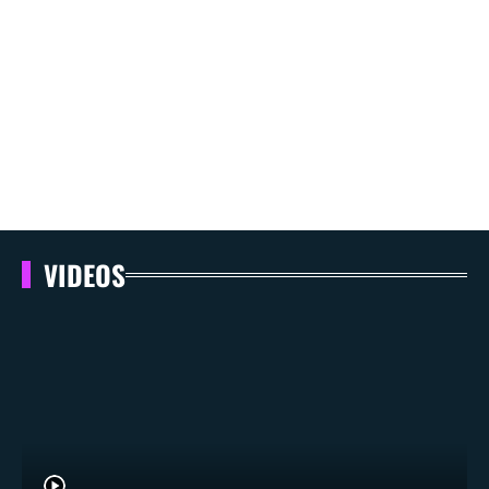
VIDEOS