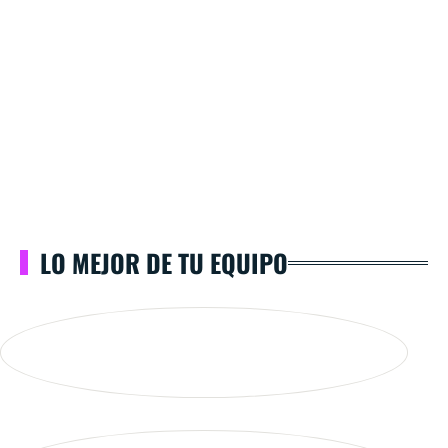
LO MEJOR DE TU EQUIPO