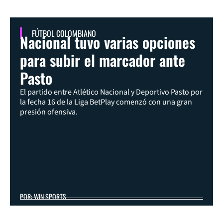
FÚTBOL COLOMBIANO
Nacional tuvo varias opciones
para subir el marcador ante
Pasto
El partido entre Atlético Nacional y Deportivo Pasto por
la fecha 16 de la Liga BetPlay comenzó con una gran
presión ofensiva.
POR: WIN SPORTS