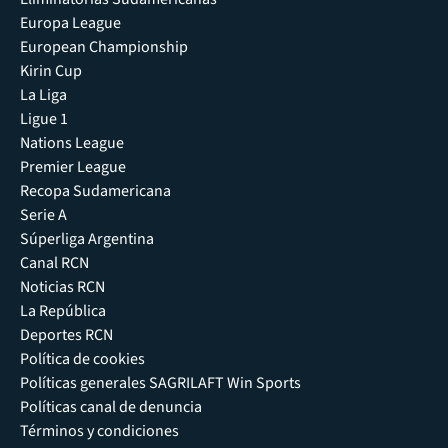
Europa League
European Championship
Kirin Cup
La Liga
Ligue 1
Nations League
Premier League
Recopa Sudamericana
Serie A
Súperliga Argentina
Canal RCN
Noticias RCN
La República
Deportes RCN
Política de cookies
Políticas generales SAGRILAFT Win Sports
Políticas canal de denuncia
Términos y condiciones