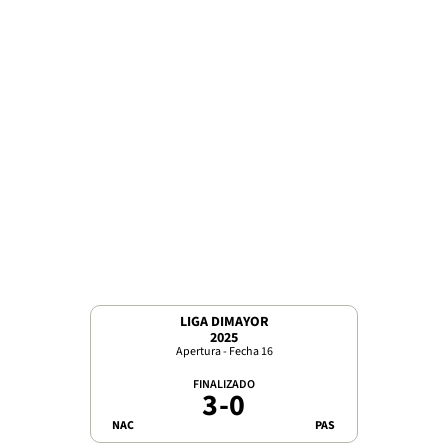
LIGA DIMAYOR
2025
Apertura - Fecha 16
FINALIZADO
3
-
0
NAC
PAS