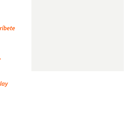
ríbete
?
Play