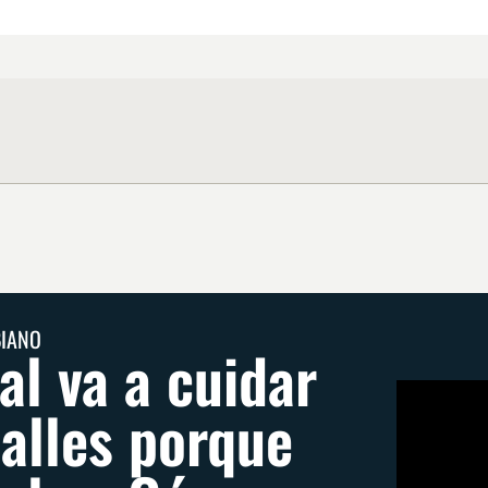
BIANO
al va a cuidar
talles porque