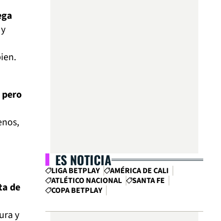
ega
 y
bien.
 pero
enos,
ES NOTICIA
LIGA BETPLAY
AMÉRICA DE CALI
ATLÉTICO NACIONAL
SANTA FE
ta de
COPA BETPLAY
ura y