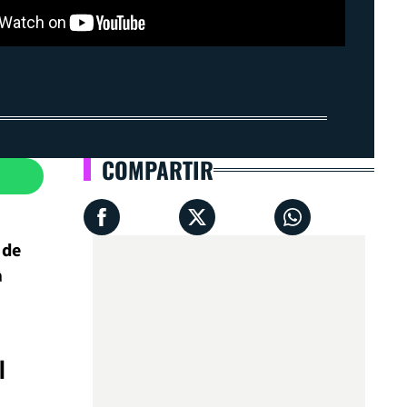
COMPARTIR
 de
a
l