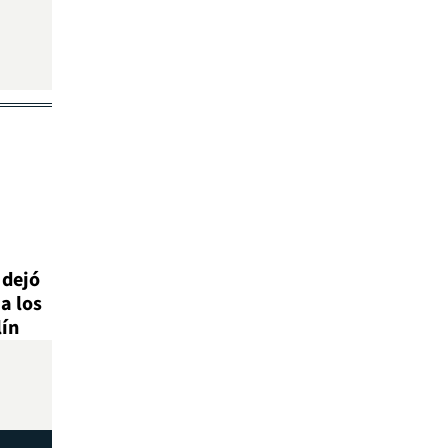
 dejó
a los
lín