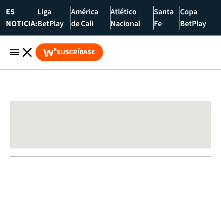
ES
Liga
América
Atlético
Santa
Copa
NOTICIA:
BetPlay
de Cali
Nacional
Fe
BetPlay
SUSCRÍBASE