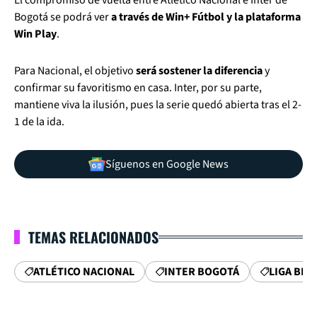
El compromiso de vuelta entre Atlético Nacional e Inter de
Bogotá se podrá ver
a través de Win+ Fútbol y la plataforma
Win Play
.
Para Nacional, el objetivo
será sostener la diferencia
y
confirmar su favoritismo en casa. Inter, por su parte,
mantiene viva la ilusión, pues la serie quedó abierta tras el 2-
1 de la ida.
Síguenos en Google News
TEMAS RELACIONADOS
ATLÉTICO NACIONAL
INTER BOGOTÁ
LIGA BET