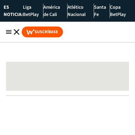
ES
Liga
América
Atlético
Santa
Copa
NOTICIA:
BetPlay
de Cali
Nacional
Fe
BetPlay
SUSCRÍBASE