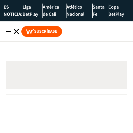
ES
Liga
América
Atlético
Santa
Copa
NOTICIA:
BetPlay
de Cali
Nacional
Fe
BetPlay
SUSCRÍBASE