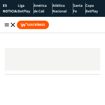
ES
Liga
América
Atlético
Santa
Copa
NOTICIA:
BetPlay
de Cali
Nacional
Fe
BetPlay
SUSCRÍBASE