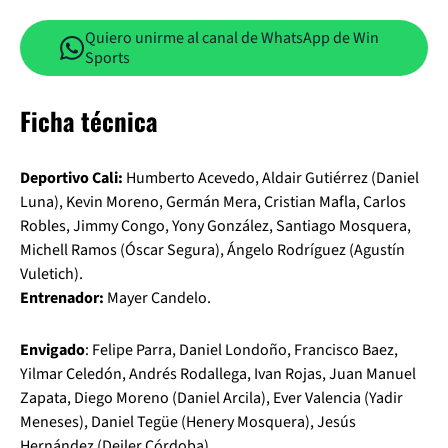
Quiero unirme al canal de WhatsApp de Win
Sports
Ficha técnica
Deportivo Cali:
Humberto Acevedo, Aldair Gutiérrez (Daniel
Luna), Kevin Moreno, Germán Mera, Cristian Mafla, Carlos
Robles, Jimmy Congo, Yony González, Santiago Mosquera,
Michell Ramos (Óscar Segura), Ángelo Rodríguez (Agustín
Vuletich).
Entrenador:
Mayer Candelo.
Envigado
: Felipe Parra, Daniel Londoño, Francisco Baez,
Yilmar Celedón, Andrés Rodallega, Ivan Rojas, Juan Manuel
Zapata, Diego Moreno (Daniel Arcila), Ever Valencia (Yadir
Meneses), Daniel Tegüe (Henery Mosquera), Jesús
Hernández (Deiler Córdoba).