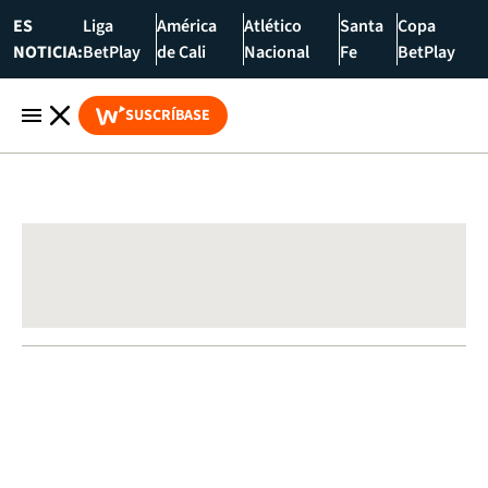
ES
Liga
América
Atlético
Santa
Copa
NOTICIA:
BetPlay
de Cali
Nacional
Fe
BetPlay
SUSCRÍBASE