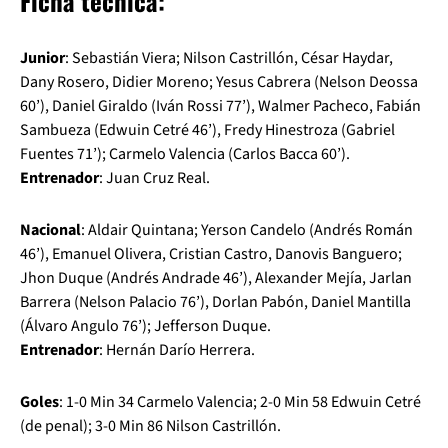
Ficha técnica:
Junior
: Sebastián Viera; Nilson Castrillón, César Haydar,
Dany Rosero, Didier Moreno; Yesus Cabrera (Nelson Deossa
60’), Daniel Giraldo (Iván Rossi 77’), Walmer Pacheco, Fabián
Sambueza (Edwuin Cetré 46’), Fredy Hinestroza (Gabriel
Fuentes 71’); Carmelo Valencia (Carlos Bacca 60’).
Entrenador
: Juan Cruz Real.
Nacional
: Aldair Quintana; Yerson Candelo (Andrés Román
46’), Emanuel Olivera, Cristian Castro, Danovis Banguero;
Jhon Duque (Andrés Andrade 46’), Alexander Mejía, Jarlan
Barrera (Nelson Palacio 76’), Dorlan Pabón, Daniel Mantilla
(Álvaro Angulo 76’); Jefferson Duque.
Entrenador
: Hernán Darío Herrera.
Goles
: 1-0 Min 34 Carmelo Valencia; 2-0 Min 58 Edwuin Cetré
(de penal); 3-0 Min 86 Nilson Castrillón.