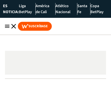
ES
Liga
América
Atlético
Santa
Copa
NOTICIA:
BetPlay
de Cali
Nacional
Fe
BetPlay
SUSCRÍBASE