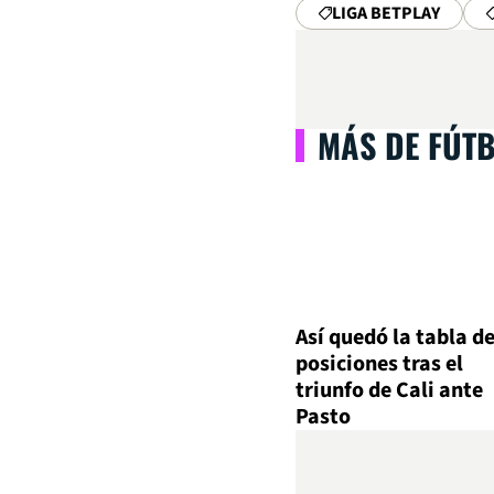
LIGA BETPLAY
MÁS DE FÚT
Así quedó la tabla d
posiciones tras el
triunfo de Cali ante
Pasto