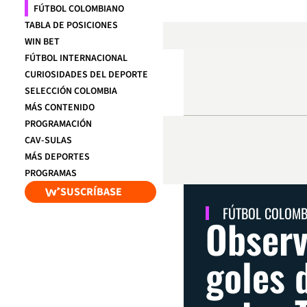
FÚTBOL COLOMBIANO
TABLA DE POSICIONES
WIN BET
FÚTBOL INTERNACIONAL
CURIOSIDADES DEL DEPORTE
SELECCIÓN COLOMBIA
MÁS CONTENIDO
PROGRAMACIÓN
CAV-SULAS
MÁS DEPORTES
PROGRAMAS
SUSCRÍBASE
FÚTBOL COLOM
Observ
goles 