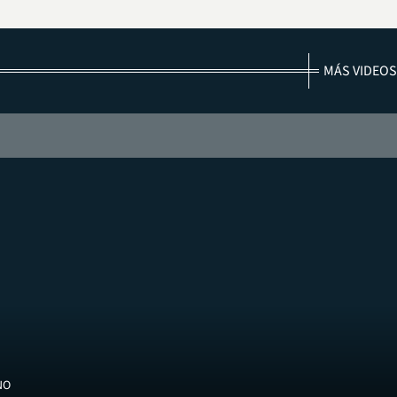
MÁS VIDEOS
NO