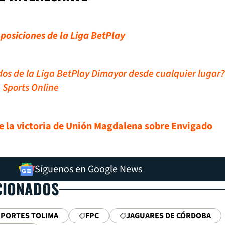
 posiciones de la Liga BetPlay
idos de la Liga BetPlay Dimayor desde cualquier lugar?
 Sports Online
de la victoria de Unión Magdalena sobre Envigado
Síguenos en Google News
CIONADOS
PORTES TOLIMA
FPC
JAGUARES DE CÓRDOBA