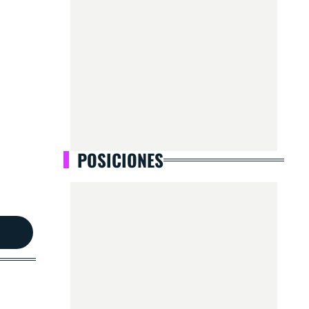
POSICIONES