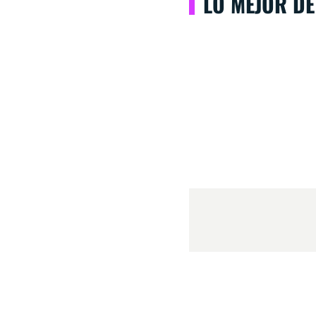
LO MEJOR DE