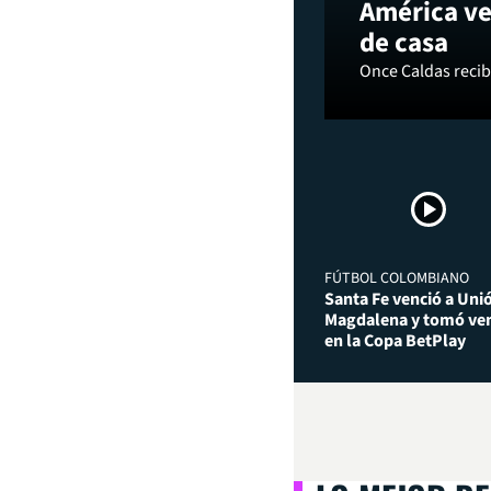
América ve
de casa
Once Caldas recibi
FÚTBOL COLOMBIANO
Santa Fe venció a Uni
Magdalena y tomó ven
en la Copa BetPlay