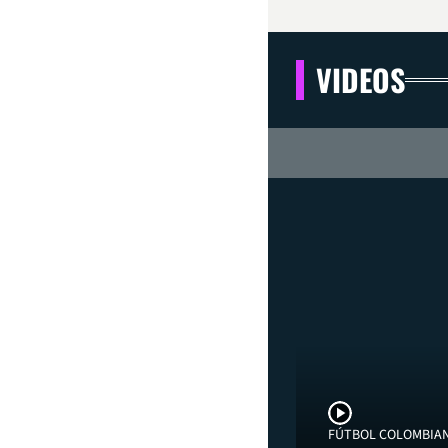
VIDEOS
FÚTBOL COLOMBIA