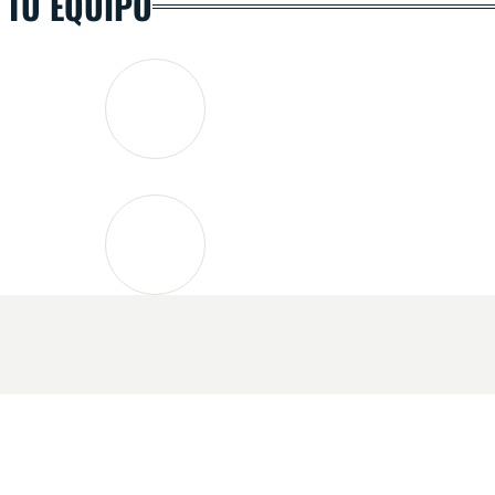
 TU EQUIPO