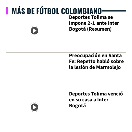
MÁS DE FÚTBOL COLOMBIANO
Deportes Tolima se
impone 2-1 ante Inter
Bogotá (Resumen)
Preocupación en Santa
Fe: Repetto habló sobre
la lesión de Marmolejo
Deportes Tolima venció
en su casa a Inter
Bogotá