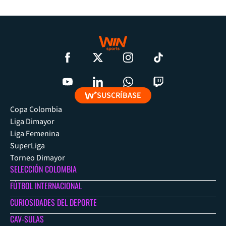
SUSCRÍBASE
Copa Colombia
Liga Dimayor
Liga Femenina
SuperLiga
Torneo Dimayor
SELECCIÓN COLOMBIA
FÚTBOL INTERNACIONAL
CURIOSIDADES DEL DEPORTE
CAV-SULAS