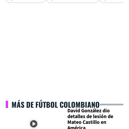
MÁS DE FÚTBOL COLOMBIANO
David González dio
detalles de lesión de
Mateo Castillo en
América