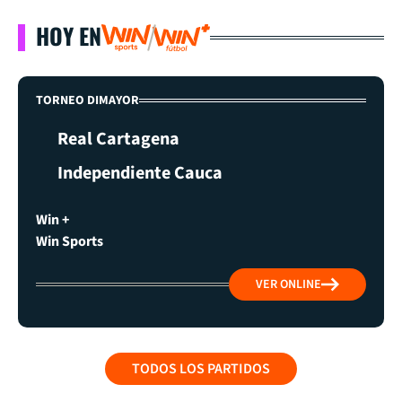
HOY EN
TORNEO DIMAYOR
Real Cartagena
Independiente Cauca
Win +
Win Sports
VER ONLINE
TODOS LOS PARTIDOS