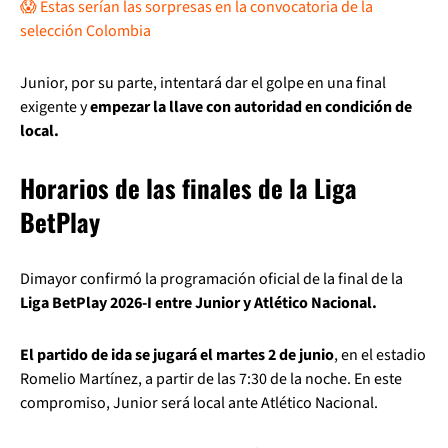
😱 Estas serían las sorpresas en la convocatoria de la
selección Colombia
Junior, por su parte, intentará dar el golpe en una final
exigente y
empezar la llave con autoridad en condición de
local.
Horarios de las finales de la Liga
BetPlay
Dimayor confirmó la programación oficial de la final de la
Liga BetPlay 2026-I entre Junior y Atlético Nacional.
El partido de ida se jugará el martes 2 de junio
, en el estadio
Romelio Martínez, a partir de las 7:30 de la noche. En este
compromiso, Junior será local ante Atlético Nacional.