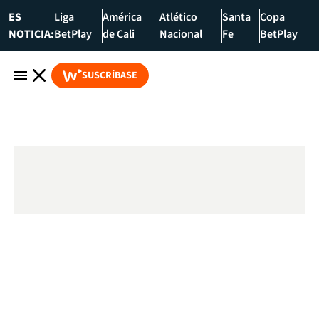
ES
Liga
América
Atlético
Santa
Copa
NOTICIA:
BetPlay
de Cali
Nacional
Fe
BetPlay
SUSCRÍBASE