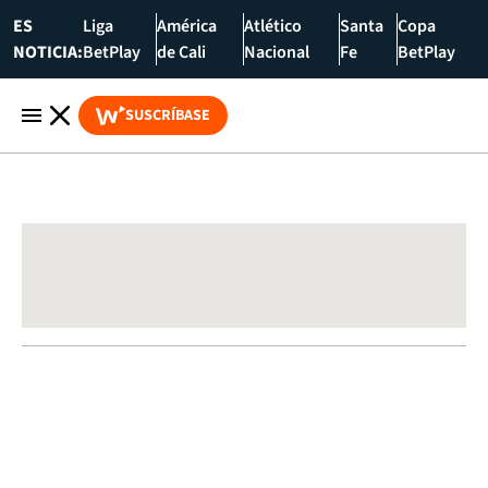
ES
Liga
América
Atlético
Santa
Copa
NOTICIA:
BetPlay
de Cali
Nacional
Fe
BetPlay
SUSCRÍBASE