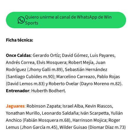
Quiero unirme al canal de WhatsApp de Win
Sports
Ficha técnica:
Once Caldas
: Gerardo Ortíz; David Gómez, Luis Payares,
Andrés Correa, Elvis Mosquera; Robert Mejía, Juan
Rodríguez (Jhony Galli m.89), Sebastián Hernández
(Santiago Cubides m.90); Marcelino Carreazo, Pablo Rojas
(David Lemos m.83) y Roberto Ovelar (Dayro Moreno m.82).
Entrenador
: Huberth Bodhert.
Jaguares
:
Robinson Zapata; Israel Alba, Kevin Riascos,
Yonathan Murillo, Leonardo Saldaña; Iván Scarpetta, Yulián
Anchico (Fabián Mosquera m.68), Harrinson Mojica; Roger
Lemus (Jhon García m.45), Wilder Guisao (Diomar Díaz m.73)