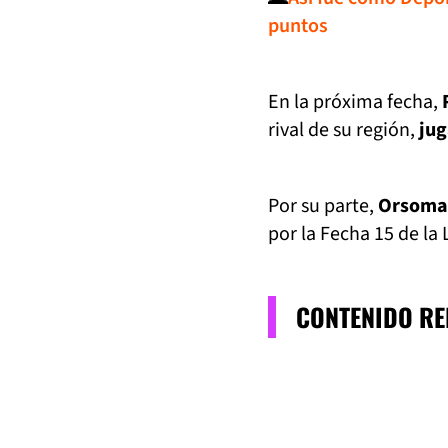
puntos
En la próxima fecha,
rival de su región,
jug
Por su parte,
Orsomar
por la Fecha 15 de la
CONTENIDO R