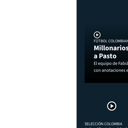
FÚTBOL COLOMBIA
Millonarios
a Pasto
El equipo de Fabi
con anotaciones 
SELECCIÓN COLOMBIA