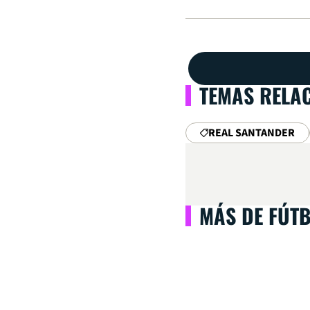
TEMAS RELA
REAL SANTANDER
MÁS DE FÚT