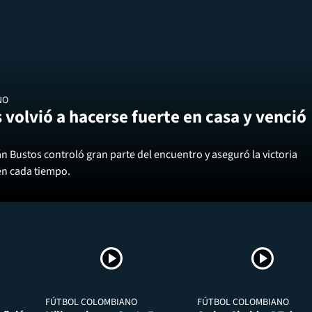
NO
 volvió a hacerse fuerte en casa y venció
án Bustos controló gran parte del encuentro y aseguró la victoria
en cada tiempo.
FÚTBOL COLOMBIANO
FÚTBOL COLOMBIANO