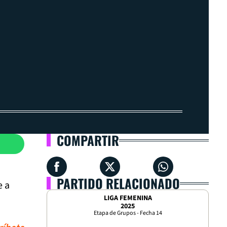
COMPARTIR
PARTIDO RELACIONADO
e a
LIGA FEMENINA
2025
Etapa de Grupos - Fecha 14