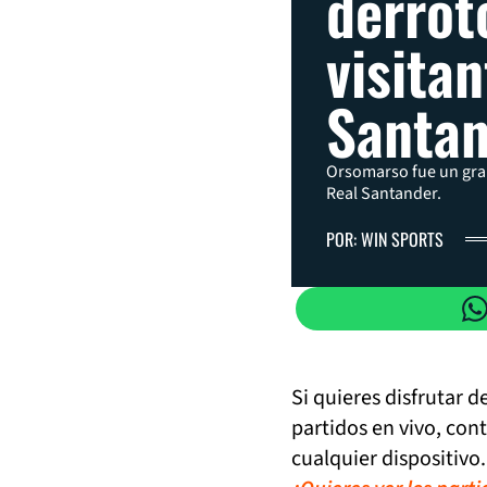
derrot
visitan
Santa
Orsomarso fue un gran 
Real Santander.
POR: WIN SPORTS
Si quieres disfrutar 
partidos en vivo, con
cualquier dispositivo.