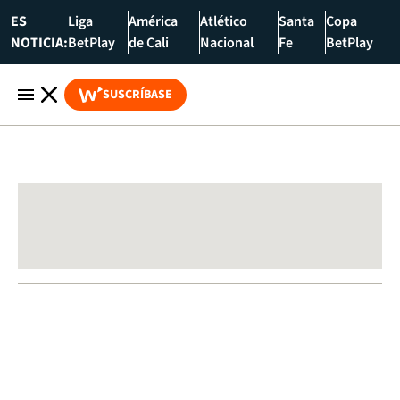
ES
Liga
América
Atlético
Santa
Copa
NOTICIA:
BetPlay
de Cali
Nacional
Fe
BetPlay
SUSCRÍBASE