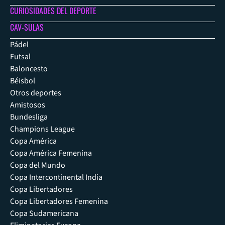
CURIOSIDADES DEL DEPORTE
CAV-SULAS
Pádel
Futsal
Baloncesto
Béisbol
Otros deportes
Amistosos
Bundesliga
Champions League
Copa América
Copa América Femenina
Copa del Mundo
Copa Intercontinental India
Copa Libertadores
Copa Libertadores Femenina
Copa Sudamericana