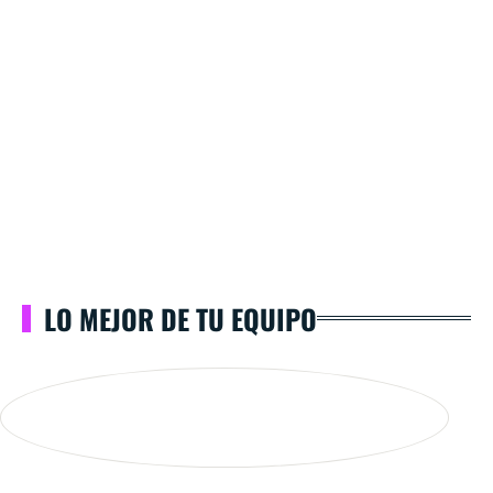
LO MEJOR DE TU EQUIPO