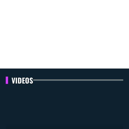
VIDEOS