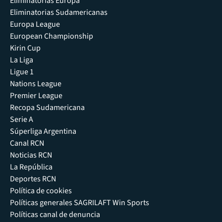
Eliminatorias Europa
Eliminatorias Sudamericanas
Europa League
European Championship
Kirin Cup
La Liga
Ligue 1
Nations League
Premier League
Recopa Sudamericana
Serie A
Súperliga Argentina
Canal RCN
Noticias RCN
La República
Deportes RCN
Política de cookies
Políticas generales SAGRILAFT Win Sports
Políticas canal de denuncia