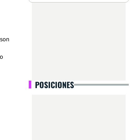
rson
do
POSICIONES