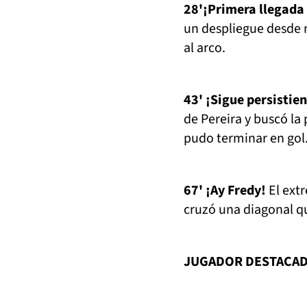
28'¡Primera llegada
un despliegue desde m
al arco.
43' ¡Sigue persistie
de Pereira y buscó la
pudo terminar en gol
67' ¡Ay Fredy!
El ext
cruzó una diagonal q
JUGADOR DESTACA