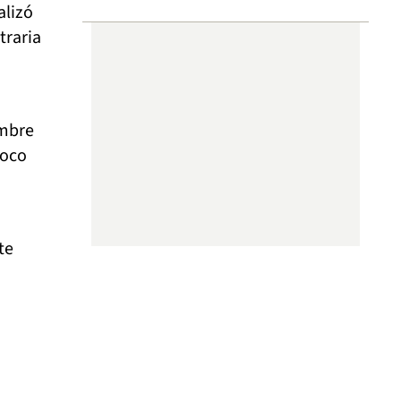
alizó
traria
ombre
poco
te