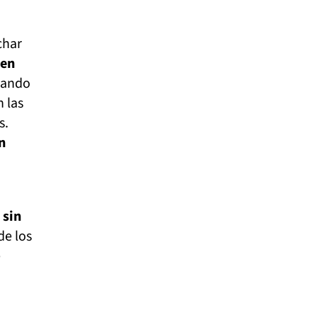
char
 en
sando
 las
s.
n
 sin
de los
e