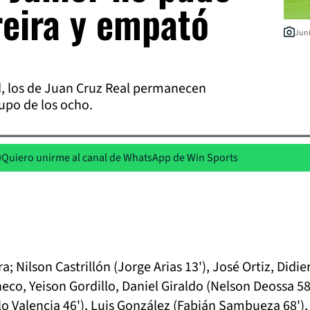
reira y empató
Juni
d, los de Juan Cruz Real permanecen
upo de los ocho.
Quiero unirme al canal de WhatsApp de Win Sports
a; Nilson Castrillón (Jorge Arias 13'), José Ortiz, Didie
o, Yeison Gordillo, Daniel Giraldo (Nelson Deossa 58
 Valencia 46'), Luis González (Fabián Sambueza 68'),