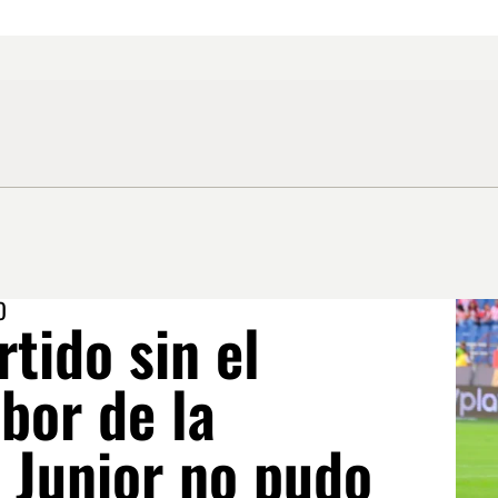
O
rtido sin el
bor de la
! Junior no pudo