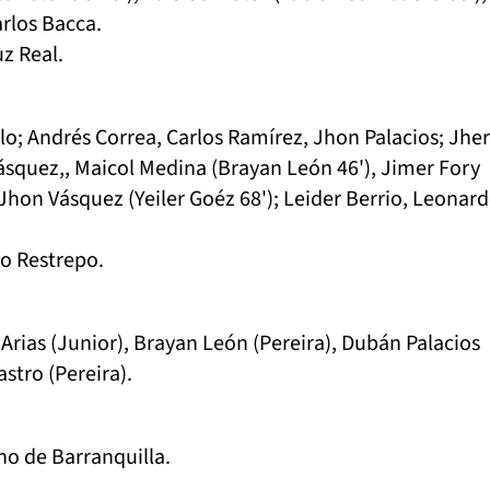
rlos Bacca.
uz Real.
lo; Andrés Correa, Carlos Ramírez, Jhon Palacios; Jhe
ásquez,, Maicol Medina (Brayan León 46'), Jimer Fory
 Jhon Vásquez (Yeiler Goéz 68'); Leider Berrio, Leonar
o Restrepo.
Arias (Junior), Brayan León (Pereira), Dubán Palacios
astro (Pereira).
o de Barranquilla.