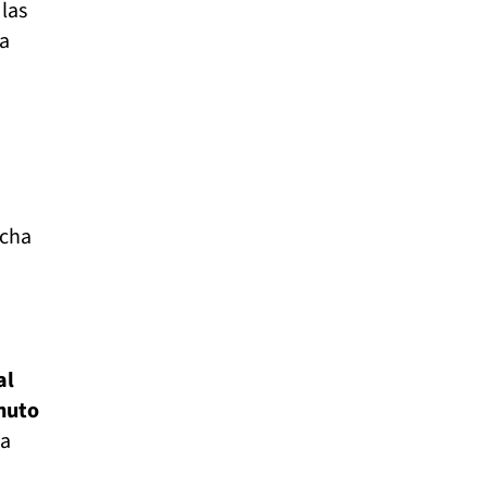
las
ra
echa
al
inuto
 a