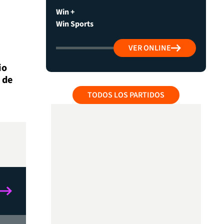
Win +
Win Sports
VER ONLINE
io
 de
TODOS LOS PARTIDOS