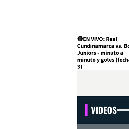
🔴EN VIVO: Real
Cundinamarca vs. B
Juniors - minuto a
minuto y goles (fech
3)
VIDEOS