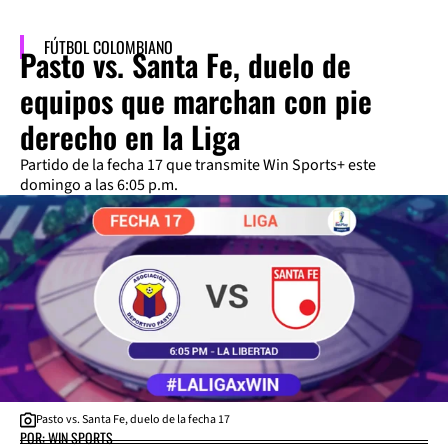
FÚTBOL COLOMBIANO
Pasto vs. Santa Fe, duelo de
equipos que marchan con pie
derecho en la Liga
Partido de la fecha 17 que transmite Win Sports+ este
domingo a las 6:05 p.m.
Pasto vs. Santa Fe, duelo de la fecha 17
POR: WIN SPORTS