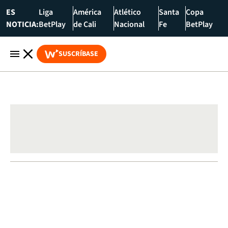
ES
Liga
América
Atlético
Santa
Copa
NOTICIA:
BetPlay
de Cali
Nacional
Fe
BetPlay
SUSCRÍBASE