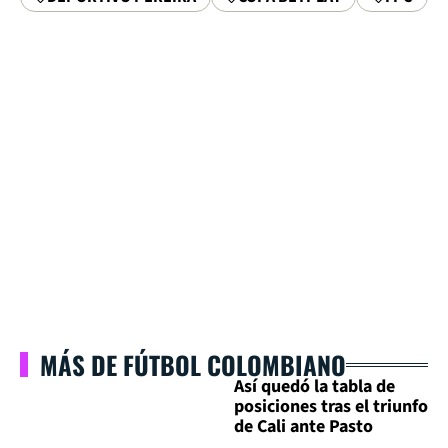
MÁS DE FÚTBOL COLOMBIANO
Así quedó la tabla de
posiciones tras el triunfo
de Cali ante Pasto