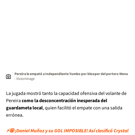
Pereira le empató a Independiente Yumbo por blooper del portero Mena
- VizzorImage
La jugada mostró tanto la capacidad ofensiva del volante de
Pereira
como la desconcentración inesperada del
guardameta local
, quien facilitó el empate con una salida
errónea.
⚡🤩 ¡Daniel Muñoz y su GOL IMPOSIBLE! Así clasificó Crystal