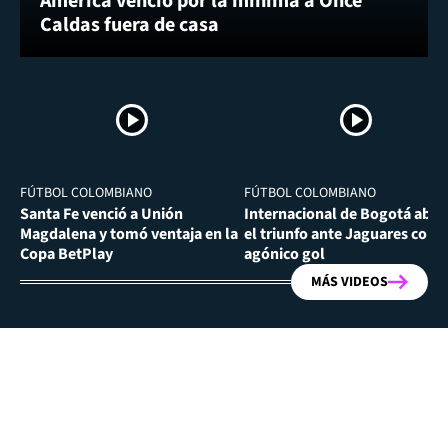
América venció por la mínima a Once
Caldas fuera de casa
FÚTBOL COLOMBIANO
FÚTBOL COLOMBIANO
Santa Fe venció a Unión
Internacional de Bogotá abra
Magdalena y tomó ventaja en la
el triunfo ante Jaguares con
Copa BetPlay
agónico gol
MÁS VIDEOS