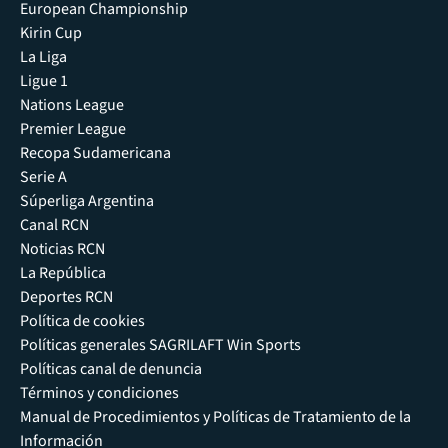
European Championship
Kirin Cup
La Liga
Ligue 1
Nations League
Premier League
Recopa Sudamericana
Serie A
Súperliga Argentina
Canal RCN
Noticias RCN
La República
Deportes RCN
Política de cookies
Políticas generales SAGRILAFT Win Sports
Políticas canal de denuncia
Términos y condiciones
Manual de Procedimientos y Políticas de Tratamiento de la
Información