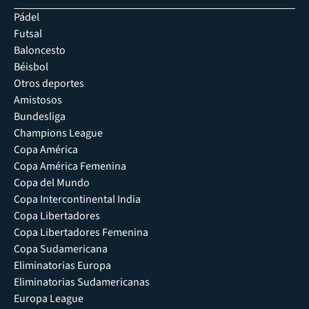
Pádel
Futsal
Baloncesto
Béisbol
Otros deportes
Amistosos
Bundesliga
Champions League
Copa América
Copa América Femenina
Copa del Mundo
Copa Intercontinental India
Copa Libertadores
Copa Libertadores Femenina
Copa Sudamericana
Eliminatorias Europa
Eliminatorias Sudamericanas
Europa League