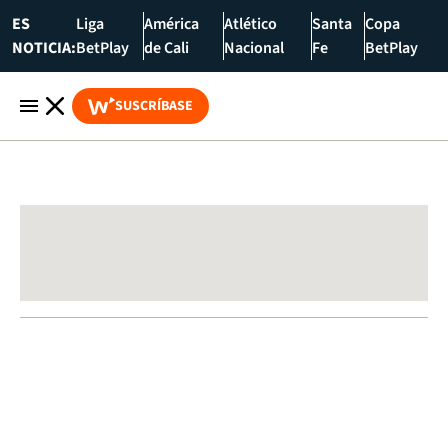
ES
Liga
América
Atlético
Santa
Copa
NOTICIA:
BetPlay
de Cali
Nacional
Fe
BetPlay
SUSCRÍBASE