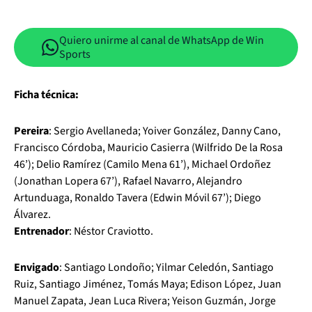
Quiero unirme al canal de WhatsApp de Win
Sports
Ficha técnica:
Pereira
: Sergio Avellaneda; Yoiver González, Danny Cano,
Francisco Córdoba, Mauricio Casierra (Wilfrido De la Rosa
46’); Delio Ramírez (Camilo Mena 61’), Michael Ordoñez
(Jonathan Lopera 67’), Rafael Navarro, Alejandro
Artunduaga, Ronaldo Tavera (Edwin Móvil 67’); Diego
Álvarez.
Entrenador
: Néstor Craviotto.
Envigado
: Santiago Londoño; Yilmar Celedón, Santiago
Ruiz, Santiago Jiménez, Tomás Maya; Edison López, Juan
Manuel Zapata, Jean Luca Rivera; Yeison Guzmán, Jorge