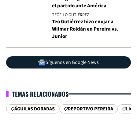
el partido ante América
TEÓFILO GUTIÉRREZ
Teo Gutiérrez hizo enojar a
Wilmar Roldán en Pereira vs.
Junior
Síguenos en Google News
TEMAS RELACIONADOS
ÁGUILAS DORADAS
DEPORTIVO PEREIRA
LIGA