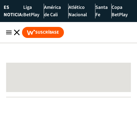
ES
Liga
América
Atlético
Santa
Copa
NOTICIA:
BetPlay
de Cali
Nacional
Fe
BetPlay
SUSCRÍBASE