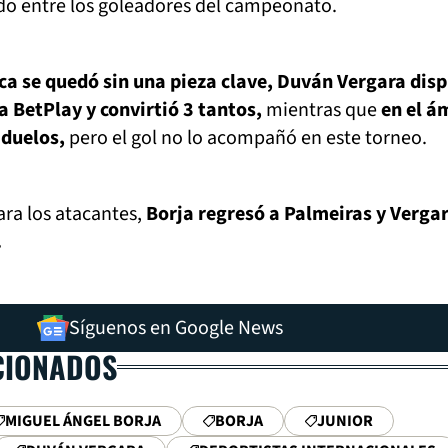
 entre los goleadores del campeonato.
a se quedó sin una pieza clave, Duván Vergara dis
a BetPlay y convirtió 3 tantos,
mientras que
en el á
 duelos,
pero el gol no lo acompañó en este torneo.
ara los atacantes,
Borja regresó a Palmeiras y Verga
.
Síguenos en Google News
CIONADOS
MIGUEL ÁNGEL BORJA
BORJA
JUNIOR