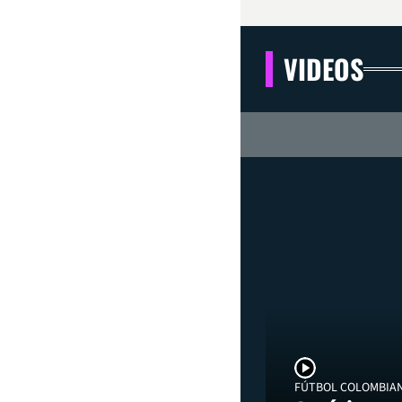
VIDEOS
FÚTBOL COLOMBIA