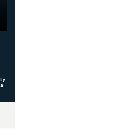
l y
la