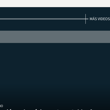
MÁS VIDEOS
NO