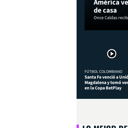
América ve
de casa
Once Caldas recibi
FÚTBOL COLOMBIANO
Santa Fe venció a Uni
Magdalena y tomó ven
en la Copa BetPlay