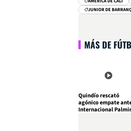
AMÉRICA DE CALI
JUNIOR DE BARRAN
MÁS DE FÚT
Quindío rescató
agónico empate ant
Internacional Palmi