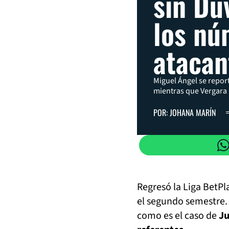
sin Du
los nú
atacan
Miguel Ángel se report
mientras que Vergara 
POR: JOHANA MARÍN
Regresó la Liga BetPl
el segundo semestre
como es el caso de
Ju