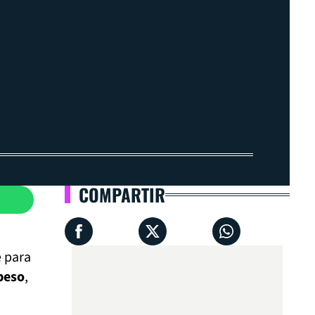
COMPARTIR
e para
peso
,