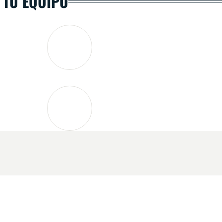
 TU EQUIPO