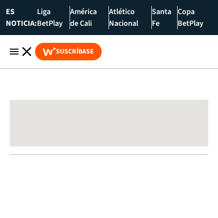
ES
Liga
América
Atlético
Santa
Copa
NOTICIA:
BetPlay
de Cali
Nacional
Fe
BetPlay
SUSCRÍBASE