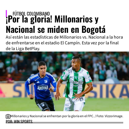
FÚTBOL COLOMBIANO
¡Por la gloria! Millonarios y
Nacional se miden en Bogotá
Así están las estadísticas de Millonarios vs. Nacional a la hora
de enfrentarse en el estadio El Campín. Esta vez por la final
de la Liga BetPlay.
Millonarios y Nacional se enfrentan por la gloria en el FPC. / Foto: Vizzorimage.
POR: WIN SPORTS