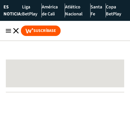
ES
Liga
América
Atlético
Santa
Copa
NOTICIA:
BetPlay
de Cali
Nacional
Fe
BetPlay
SUSCRÍBASE