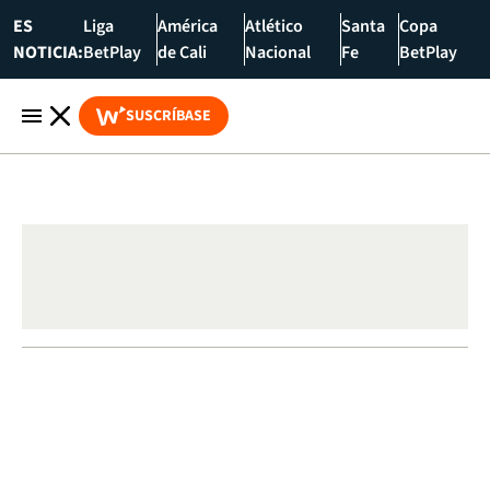
ES
Liga
América
Atlético
Santa
Copa
NOTICIA:
BetPlay
de Cali
Nacional
Fe
BetPlay
SUSCRÍBASE