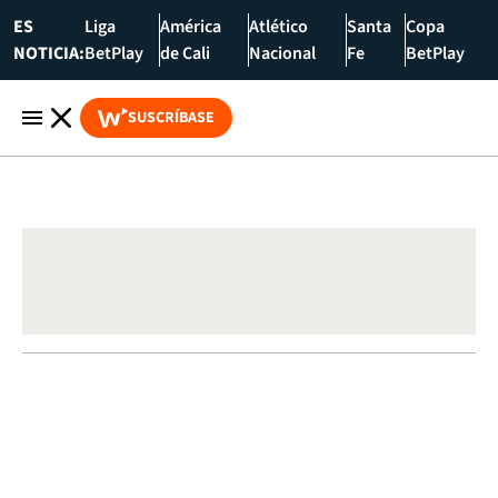
ES
Liga
América
Atlético
Santa
Copa
NOTICIA:
BetPlay
de Cali
Nacional
Fe
BetPlay
SUSCRÍBASE