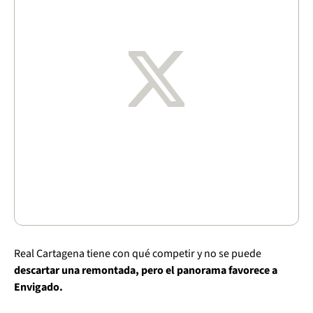
Real Cartagena tiene con qué competir y no se puede
descartar una remontada, pero el panorama favorece a
Envigado.