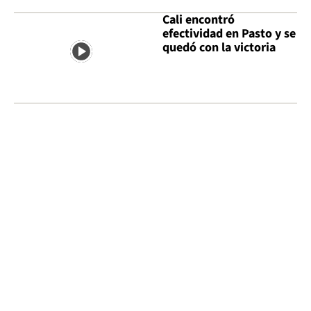
Cali encontró
efectividad en Pasto y se
quedó con la victoria