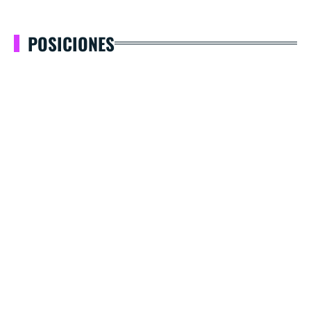
POSICIONES