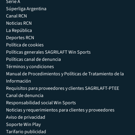
Serie A
Súperliga Argentina
Canal RCN
Noticias RCN
La República
Deportes RCN
Política de cookies
Políticas generales SAGRILAFT Win Sports
Políticas canal de denuncia
Términos y condiciones
Manual de Procedimientos y Políticas de Tratamiento de la
Información
Requisitos para proveedores y clientes SAGRILAFT-PTEE
Canal de denuncia
Responsabilidad social Win Sports
Noticias y requerimientos para clientes y proveedores
Aviso de privacidad
Soporte Win Play
Tarifario publicidad