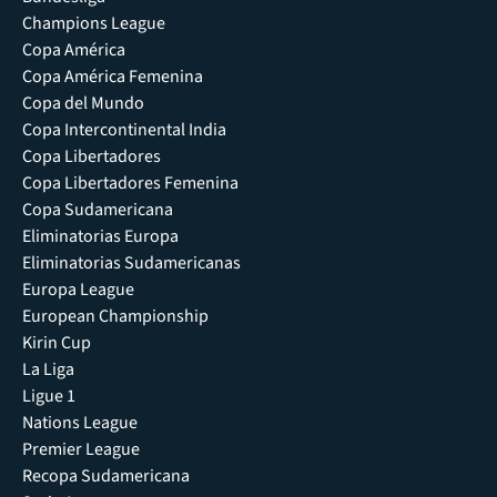
Champions League
Copa América
Copa América Femenina
Copa del Mundo
Copa Intercontinental India
Copa Libertadores
Copa Libertadores Femenina
Copa Sudamericana
Eliminatorias Europa
Eliminatorias Sudamericanas
Europa League
European Championship
Kirin Cup
La Liga
Ligue 1
Nations League
Premier League
Recopa Sudamericana