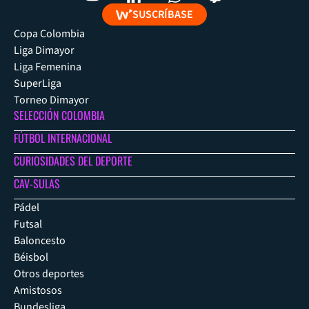
SUSCRÍBASE
Copa Colombia
Liga Dimayor
Liga Femenina
SuperLiga
Torneo Dimayor
SELECCIÓN COLOMBIA
FÚTBOL INTERNACIONAL
CURIOSIDADES DEL DEPORTE
CAV-SULAS
Pádel
Futsal
Baloncesto
Béisbol
Otros deportes
Amistosos
Bundesliga