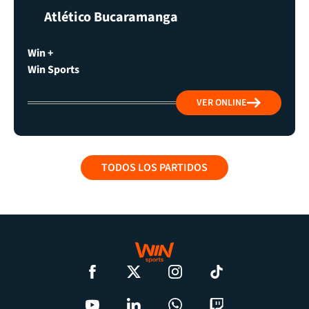
Atlético Bucaramanga
Win +
Win Sports
VER ONLINE
TODOS LOS PARTIDOS