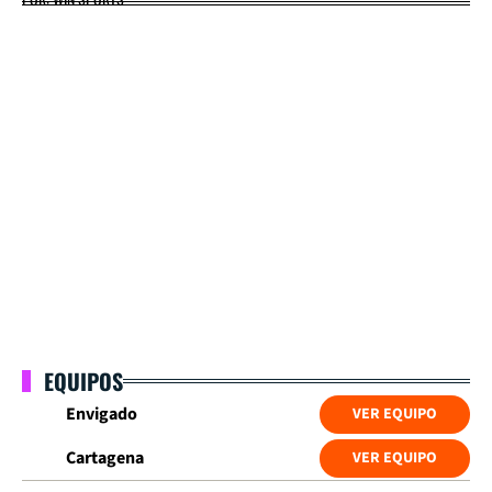
EQUIPOS
Envigado
VER EQUIPO
Cartagena
VER EQUIPO