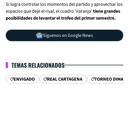
Si logra controlar los momentos del partido y aprovechar los
espacios que deje el rival, el cuadro ‘naranja’
tiene grandes
posibilidades de levantar el trofeo del primer semestre.
Síguenos en Google News
TEMAS RELACIONADOS
ENVIGADO
REAL CARTAGENA
TORNEO DIMAYO