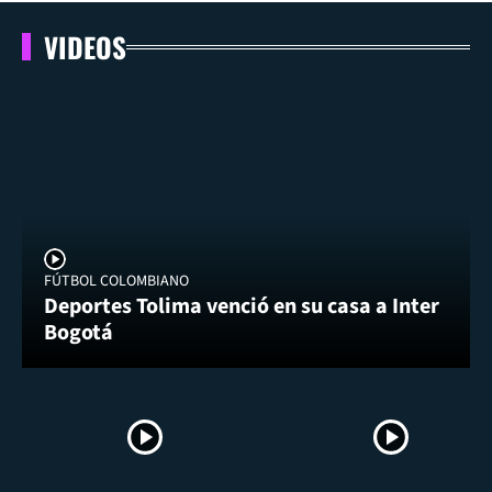
VIDEOS
FÚTBOL COLOMBIANO
Deportes Tolima venció en su casa a Inter
Bogotá