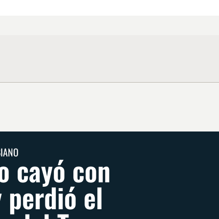
BIANO
o cayó con
 perdió el