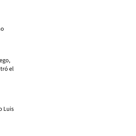
no
uego,
tró el
o Luis