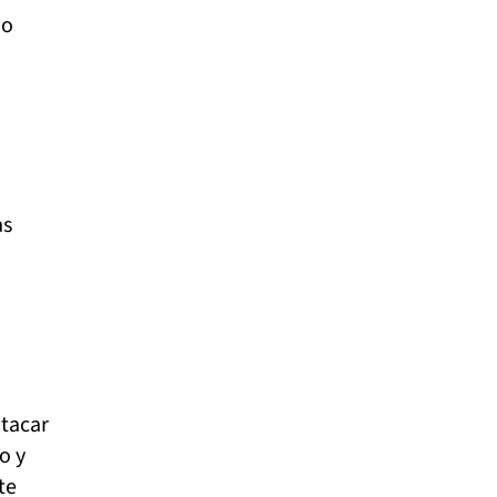
io
as
atacar
o y
te