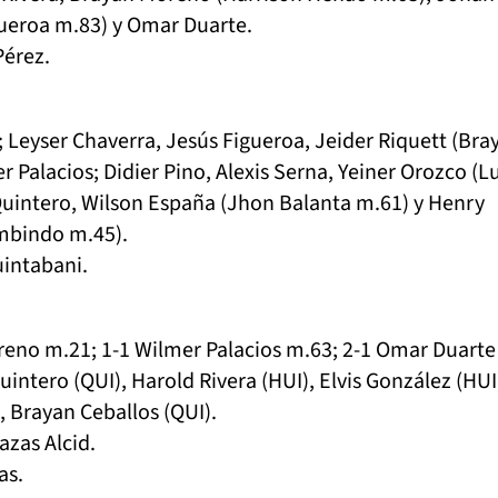
ueroa m.83) y Omar Duarte.
Pérez.
o; Leyser Chaverra, Jesús Figueroa, Jeider Riquett (Bra
 Palacios; Didier Pino, Alexis Serna, Yeiner Orozco (Lu
Quintero, Wilson España (Jhon Balanta m.61) y Henry
mbindo m.45).
uintabani.
reno m.21; 1-1 Wilmer Palacios m.63; 2-1 Omar Duarte
Quintero (QUI), Harold Rivera (HUI), Elvis González (HUI
, Brayan Ceballos (QUI).
azas Alcid.
as.