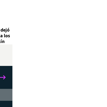
 dejó
a los
lín