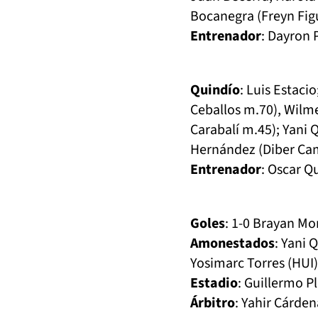
Bocanegra (Freyn Fig
Entrenador
: Dayron 
Quindío
: Luis Estaci
Ceballos m.70), Wilmer
Carabalí m.45); Yani 
Hernández (Diber Ca
Entrenador
: Oscar Q
Goles
: 1-0 Brayan Mo
Amonestados
: Yani 
Yosimarc Torres (HUI)
Estadio
: Guillermo Pl
Árbitro
: Yahir Cárden