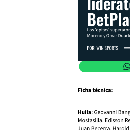
lidera
BetPla
Los 'opitas' superaron
Moreno y Omar Duarte.
POR: WIN SPORTS
Ficha técnica:
Huila
: Geovanni Bang
Mostasilla, Edisson R
Juan Becerra, Harold