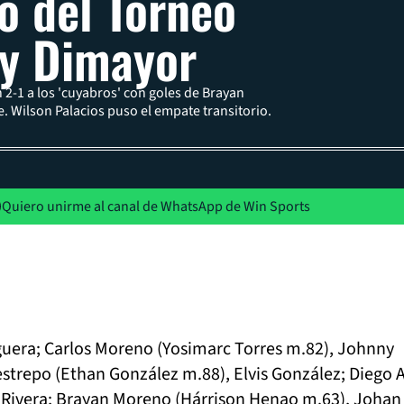
to del Torneo
y Dimayor
 2-1 a los 'cuyabros' con goles de Brayan
 Wilson Palacios puso el empate transitorio.
Quiero unirme al canal de WhatsApp de Win Sports
uera; Carlos Moreno (Yosimarc Torres m.82), Johnny
estrepo (Ethan González m.88), Elvis González; Diego A
 Rivera; Brayan Moreno (Hárrison Henao m.63), Johan