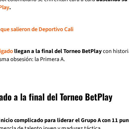
Play
.
 que salieron de Deportivo Cali
igado
llegan a la final del Torneo BetPlay
con histori
sma obsesión: la Primera A.
ado a la final del Torneo BetPlay
nicio complicado para liderar el Grupo A con 11 pun
mezcla de talento joven y madurez táctica.