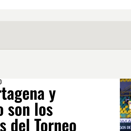
O
rtagena y
o son los
as del Torneo