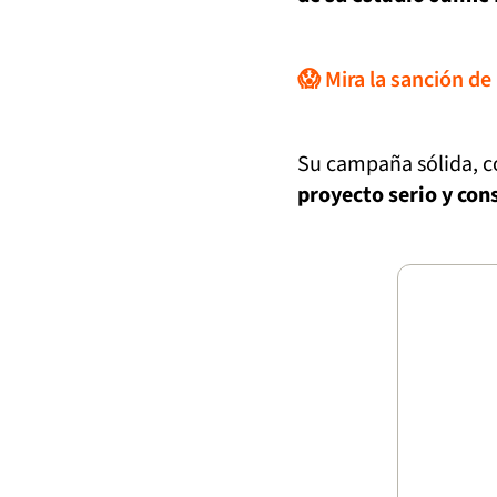
😱 Mira la sanción d
Su campaña sólida, c
proyecto serio y con