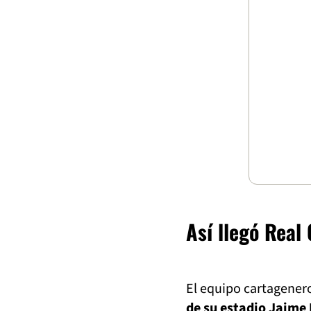
Así llegó Real
El equipo cartagener
de su estadio Jaime 