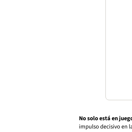
No solo está en jueg
impulso decisivo en la