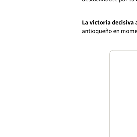
La victoria decisiva
antioqueño en momen