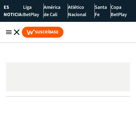
ES
Liga
América
Atlético
Santa
Copa
NOTICIA:
BetPlay
de Cali
Nacional
Fe
BetPlay
SUSCRÍBASE