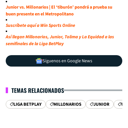
Junior vs. Millonarios | El ‘tiburón’ pondrá a prueba su
buen presente en el Metropolitano
Suscríbete aquí a Win Sports Online
Así llegan Millonarios, Junior, Tolima y La Equidad a las
semifinales de la Liga BetPlay
Síguenos en Google News
TEMAS RELACIONADOS
LIGA BETPLAY
MILLONARIOS
JUNIOR
MI