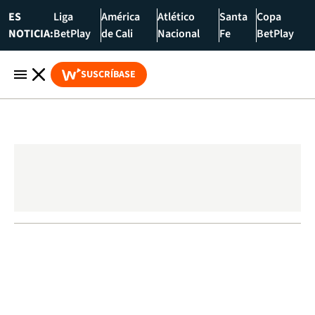
ES
Liga
América
Atlético
Santa
Copa
NOTICIA:
BetPlay
de Cali
Nacional
Fe
BetPlay
SUSCRÍBASE