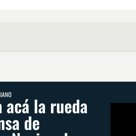
BIANO
 acá la rueda
nsa de