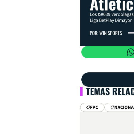
Atléti
Los &#039;verdolagas&
Liga BetPlay Dimayor
POR: WIN SPORTS
TEMAS RELA
FPC
NACIONA