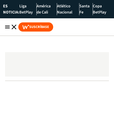
ES
Liga
América
Atlético
Santa
Copa
NOTICIA:
BetPlay
de Cali
Nacional
Fe
BetPlay
SUSCRÍBASE