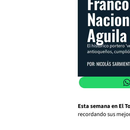
Franco
Nacion
Aguila
El histórico portero 'v
antioqueños, cumplió
POR: NICOLÁS SARMIENT
Esta semana en El T
recordando sus mejore