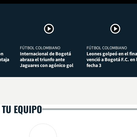
FÚTBOL COLOMBIANO
FÚTBOL COLOMBIANO
ón
Internacional de Bogotá
Leones golpeó en el fina
taja
abraza el triunfo ante
venció a Bogotá F.C. en 
Jaguares con agónico gol
fecha 3
 TU EQUIPO