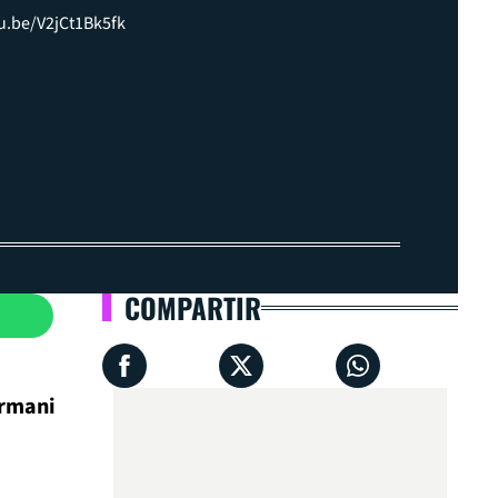
tu.be/V2jCt1Bk5fk
COMPARTIR
Armani