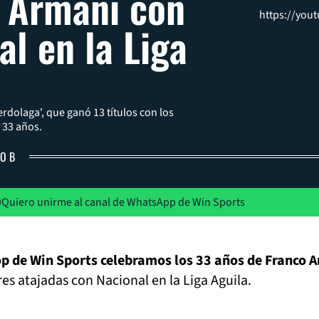
 Armani con
https://you
al en la Liga
erdolaga', que ganó 13 títulos con los
 33 años.
O B
Quiero unirme al canal de WhatsApp de Win Sports
op de Win Sports celebramos los 33 años de Franco 
s atajadas con Nacional en la Liga Aguila.