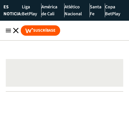
ES
Liga
América
Atlético
Santa
Copa
NOTICIA:
BetPlay
de Cali
Nacional
Fe
BetPlay
SUSCRÍBASE