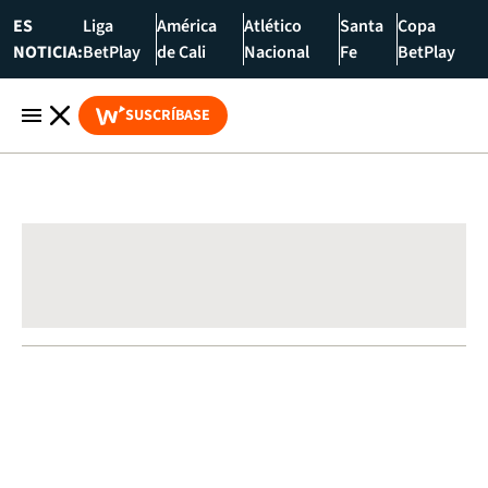
ES
Liga
América
Atlético
Santa
Copa
NOTICIA:
BetPlay
de Cali
Nacional
Fe
BetPlay
SUSCRÍBASE