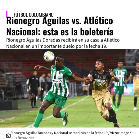
FÚTBOL COLOMBIANO
Rionegro Águilas vs. Atlético
Nacional: esta es la boletería
Rionegro Águilas Doradas recibirá en su casa a Atlético
Nacional en un importante duelo por la fecha 19.
Rionegro Águilas Doradas y Nacional se medirán en la fecha 19 / VizzorImage /
Luis Benavides