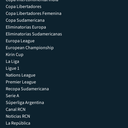
Copa Libertadores
Copa Libertadores Femenina
Copa Sudamericana
Eliminatorias Europa
Eliminatorias Sudamericanas
Europa League
European Championship
Kirin Cup
La Liga
Ligue 1
Nations League
Premier League
Recopa Sudamericana
Serie A
Súperliga Argentina
Canal RCN
Noticias RCN
La República