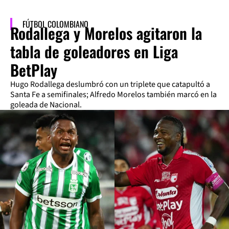
FÚTBOL COLOMBIANO
Rodallega y Morelos agitaron la
tabla de goleadores en Liga
BetPlay
Hugo Rodallega deslumbró con un triplete que catapultó a
Santa Fe a semifinales; Alfredo Morelos también marcó en la
goleada de Nacional.