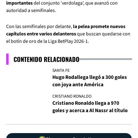
importantes
del conjunto 'verdolaga', que avanzó con
autoridad a semifinales.
Con las semifinales por delante,
la pelea promete nuevos
capítulos entre varios delanteros
que buscan quedarse con
el botín de oro de la Liga BetPlay 2026-1.
CONTENIDO RELACIONADO
SANTA FE
Hugo Rodallega llegó a 300 goles
con joya ante América
CRISTIANO RONALDO
Cristiano Ronaldo llega a 970
goles y acerca a Al Nassr al título