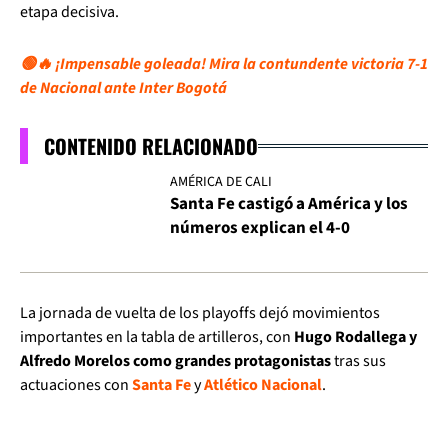
etapa decisiva.
🟢🔥 ¡Impensable goleada! Mira la contundente victoria 7-1
de Nacional ante Inter Bogotá
CONTENIDO RELACIONADO
AMÉRICA DE CALI
Santa Fe castigó a América y los
números explican el 4-0
La jornada de vuelta de los playoffs dejó movimientos
importantes en la tabla de artilleros, con
Hugo Rodallega y
Alfredo Morelos como grandes protagonistas
tras sus
actuaciones con
Santa Fe
y
Atlético Nacional
.