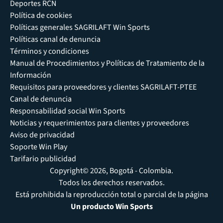
Deportes RCN
Política de cookies
Políticas generales SAGRILAFT Win Sports
Políticas canal de denuncia
Términos y condiciones
Manual de Procedimientos y Políticas de Tratamiento de la
Información
Requisitos para proveedores y clientes SAGRILAFT-PTEE
Canal de denuncia
Responsabilidad social Win Sports
Noticias y requerimientos para clientes y proveedores
Aviso de privacidad
Soporte Win Play
Tarifario publicidad
Copyright© 2026, Bogotá - Colombia.
Todos los derechos reservados.
Está prohibida la reproducción total o parcial de la página
Un producto Win Sports