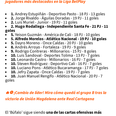
jugadores más destacados en la Liga BetPlay
1.
Andrey Estupiñán - Deportivo Pasto - 18 PJ - 13 goles
2.
Jorge Rivaldo - Águilas Doradas - 19 PJ - 11 goles
2.
Luis Muriel - Junior - 19 PJ - 11 goles
2. Hugo Rodallega - Independiente Santa Fe - 21 PJ - 11
goles
5.
Yeison Guzmán - América de Cali - 18 PJ - 10 goles
5. Alfredo Morelos - Atlético Nacional - 19 PJ - 10 goles
5.
Dayro Moreno - Once Caldas - 20 PJ - 10 goles
8.
Andrés Arroyo - Fortaleza - 19 PJ - 9 goles
9.
Rodrigo Contreras - Millonarios - 15 PJ - 8 goles
10.
Luis Sandoval - Deportes Tolima - 13 PJ - 7 goles
10.
Leonardo Castro - Millonarios - 16 PJ - 7 goles
10.
Steven Rodríguez - Deportivo Cali - 16 PJ - 7 goles
10.
Luciano Pons - Atlético Bucaramanga - 17 PJ - 7 goles
10.
Jefry Zapata - Once Caldas - 19 PJ - 7 goles
10.
Juan Manuel Rengifo - Atlético Nacional - 20 PJ - 7
goles
🔥⚽ ¡Cambio de líder! Mira cómo quedó el grupo B tras la
victoria de Unión Magdalena ante Real Cartagena
El ‘Búfalo’ sigue siendo
una de las cartas ofensivas más