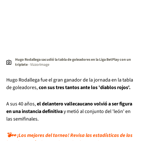
Hugo Rodallega sacudió la tabla de goleadores en la Liga BetPlay con un
triplete
- VizzorImage
Hugo Rodallega fue el gran ganador de la jornada en la tabla
de goleadores,
con sus tres tantos ante los 'diablos rojos'.
A sus 40 años,
el delantero vallecaucano volvió a ser figura
en una instancia definitiva
y metió al conjunto del 'león' en
las semifinales.
💣👀 ¡Los mejores del torneo! Revisa las estadísticas de los