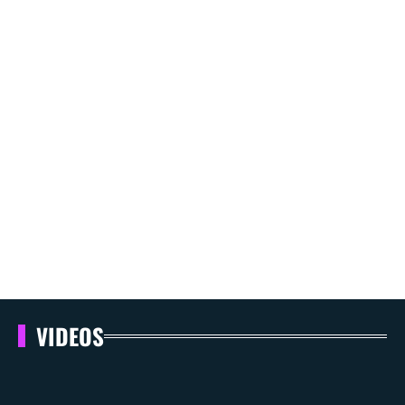
VIDEOS