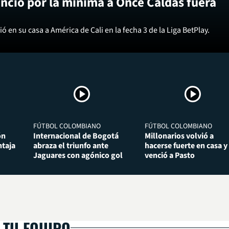
nció por la mínima a Once Caldas fuera
ó en su casa a América de Cali en la fecha 3 de la Liga BetPlay.
FÚTBOL COLOMBIANO
FÚTBOL COLOMBIANO
ón
Internacional de Bogotá
Millonarios volvió a
taja
abraza el triunfo ante
hacerse fuerte en casa y
Jaguares con agónico gol
venció a Pasto
 TU EQUIPO