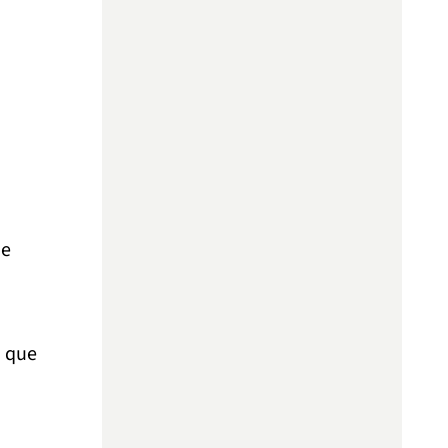
ue
o que