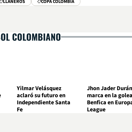
LLANEROS
COPA COLOMBIA
BOL COLOMBIANO
Yilmar Velásquez
Jhon Jader Durá
e
aclaró su futuro en
marca en la gole
Independiente Santa
Benfica en Europ
Fe
League