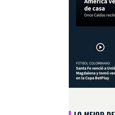
América ve
de casa
Once Caldas recibi
FÚTBOL COLOMBIANO
Santa Fe venció a Uni
Magdalena y tomó ven
en la Copa BetPlay
LO MEJOR DE