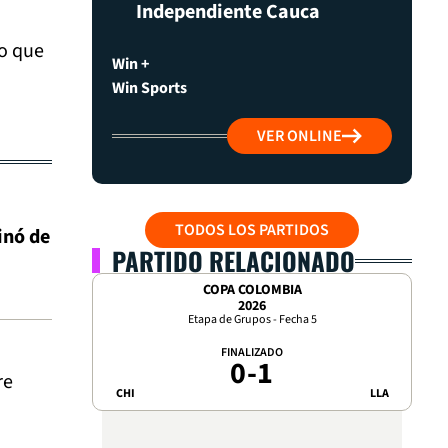
Independiente Cauca
o que
Win +
Win Sports
VER ONLINE
TODOS LOS PARTIDOS
inó de
PARTIDO RELACIONADO
COPA COLOMBIA
2026
Etapa de Grupos - Fecha 5
FINALIZADO
0
-
1
re
CHI
LLA