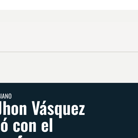
BIANO
 Jhon Vásquez
ió con el