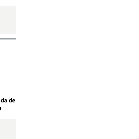
n
ada de
a