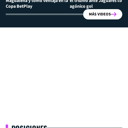
Magdalena y tomó ventaja en la
el triunfo ante Jaguares con
Copa BetPlay
agónico gol
MÁS VIDEOS