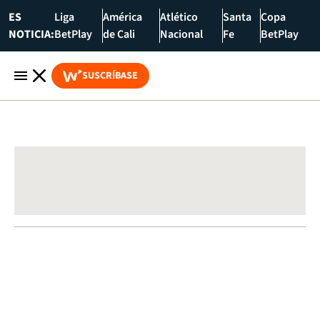
ES
Liga
América
Atlético
Santa
Copa
NOTICIA:
BetPlay
de Cali
Nacional
Fe
BetPlay
SUSCRÍBASE