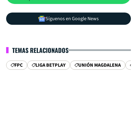
Síguenos en Google News
TEMAS RELACIONADOS
FPC
LIGA BETPLAY
UNIÓN MAGDALENA
L